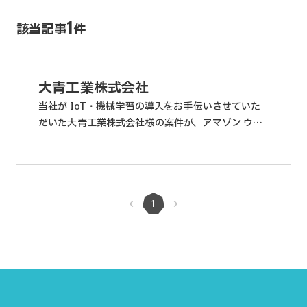
1
該当記事
件
大青工業株式会社
当社が IoT・機械学習の導入をお手伝いさせていた
だいた大青工業株式会社様の案件が、アマゾン ウェ
ブ サービス (AWS) の公式事例として紹介されまし
た。以下のリンクよりご覧ください。 AWS 導入...
1