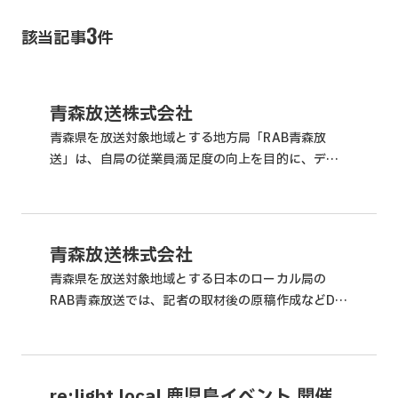
3
該当記事
件
青森放送株式会社
青森県を放送対象地域とする地方局「RAB青森放
送」は、自局の従業員満足度の向上を目的に、デジ
タル推進によりる負荷の高い部局の業務の改善に取
り組んでいます。これまで報道の現場では、記者の
取材後の文字起こ...
青森放送株式会社
青森県を放送対象地域とする日本のローカル局の
RAB青森放送では、記者の取材後の原稿作成などDX
推進の取り組みとして、自社で「dahande（ダハン
デ）」という文字起こしツールを開発しました。 ヘ
プタゴ...
re:light local 鹿児島イベント 開催