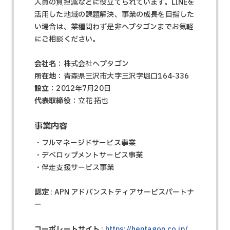
人員の負担減などに役立てられています。LINEを
活用した地域の課題解決、事業の成長を目指した
い場合は、業種問わず是非ヘプタゴンまでお気軽
にご相談ください。
会社名
：株式会社へプタゴン
所在地
：青森県三沢市大字三沢字堀口164-336
設立
：2012年7月20日
代表取締役
：立花 拓也
事業内容
・フルマネージドサービス事業
・デベロップメントサービス事業
・伴走支援サービス事業
認定
: APN アドバンストティアサービスパートナ
ー
コーポレートサイト
:
https://heptagon.co.jp/