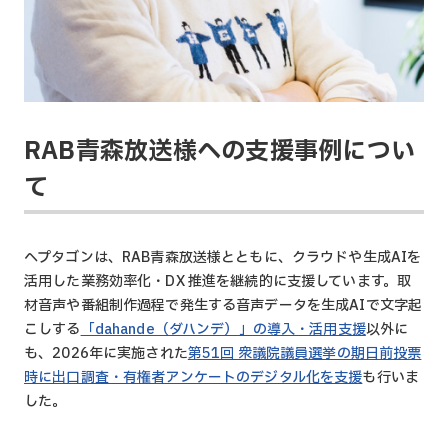
RAB青森放送様への支援事例につい
て
ヘプタゴンは、RAB青森放送様とともに、クラウドや生成AIを
活用した業務効率化・DX 推進を継続的に支援しています。取
材音声や番組制作過程で発生する音声データを生成AIで文字起
こしする
「dahande（ダハンデ）」の導入・活用支援
以外に
も、2026年に実施された
第51回 衆議院議員選挙の期日前投票
時に出口調査・有権者アンケートのデジタル化を支援
も行いま
した。