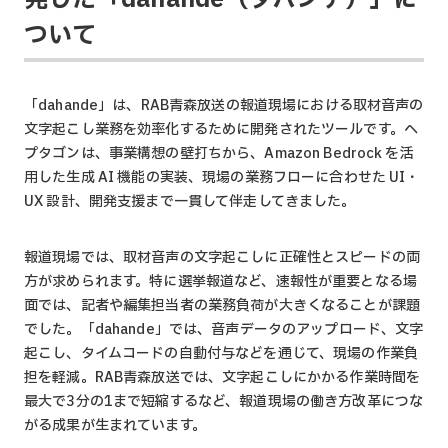
発した「dahande（ダハンデ）」に
ついて
「dahande」は、RAB青森放送の報道現場における取材音声の
文字起こし業務を効率化するために開発されたツールです。ヘ
プタゴンは、事業構想の壁打ちから、Amazon Bedrock を活
用した生成 AI 機能の実装、現場の業務フローに合わせた UI・
UX 設計、開発支援まで一貫して伴走してきました。
報道現場では、取材音声の文字起こしに正確性とスピードの両
方が求められます。特に選挙報道など、速報性が重要となる場
面では、記者や編集担当者の業務負荷が大きくなることが課題
でした。「dahande」では、音声データのアップロード、文字
起こし、タイムコードの自動付与などを通じて、現場の作業負
担を軽減。RAB青森放送では、文字起こしにかかる作業時間を
最大で3分の1まで短縮するなど、報道現場の働き方改革につな
がる成果が生まれています。