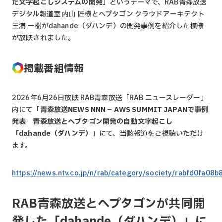
た文字起こしシステムの開発
」というテーマで、RAB青森放送
デジタル報道室 内山 匠様とヘプタゴン クラウドアーキテクト
三浦 一樹がdahande（ダハンデ）の開発事例を紹介した模様
が放映されました。
掲載番組情報
2026年6月26日放映 RAB青森放送「RAB ニュースレーダー」
内にて「
青森放送NEWS NNN – AWS SUMMIT JAPANで事例
発表 青森放送とヘプタゴン開発の自動文字起こし
「dahande（ダハンデ）
」にて、当該報道をご視聴いただけ
ます。
https://news.ntv.co.jp/n/rab/category/society/rabfd0fa0
RAB青森放送とヘプタゴンが共同開